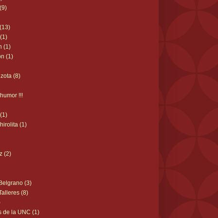
(9)
 (13)
(1)
n (1)
n (1)
zota (8)
humor !!!
(1)
rolita (1)
)
z (2)
 Belgrano (3)
Talleres (8)
)
s de la UNC (1)