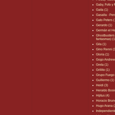
Gaby, Fofo y M
Gaita (1)
Gasalla - Perc
Gato Peters (
Gerardo (1)
Germán el He
Ghostbusters
fantasmas) (1
Gila (1)
Gino Renni (
Gloria (1)
Gogo Andrew 
Greta (1)
Grillito (1)
Grupo Fuego 
Guillermo (1)
Heidi (3)
Heraldo Bosio
Hijitus (4)
Horacio Brun
Hugo Arana (
Independient