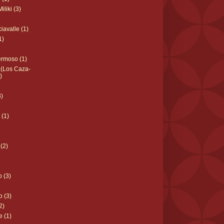
iliki (3)
iavalle (1)
1)
rmoso (1)
 (Los Caza-
)
3)
(1)
(2)
 (3)
o (3)
2)
e (1)