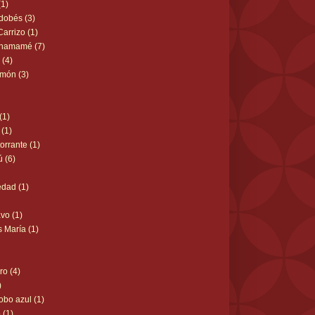
(1)
dobés (3)
arrizo (1)
Chamamé (7)
 (4)
omón (3)
(1)
 (1)
orrante (1)
 (6)
edad (1)
vo (1)
s María (1)
ro (4)
)
lobo azul (1)
 (1)