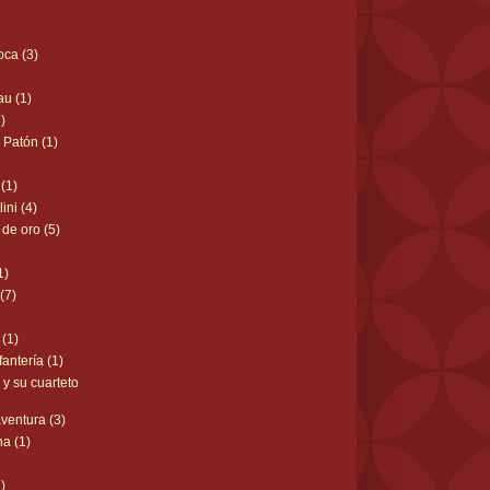
oca (3)
au (1)
3)
y Patón (1)
(1)
ini (4)
 de oro (5)
1)
(7)
 (1)
fantería (1)
 y su cuarteto
entura (3)
a (1)
)