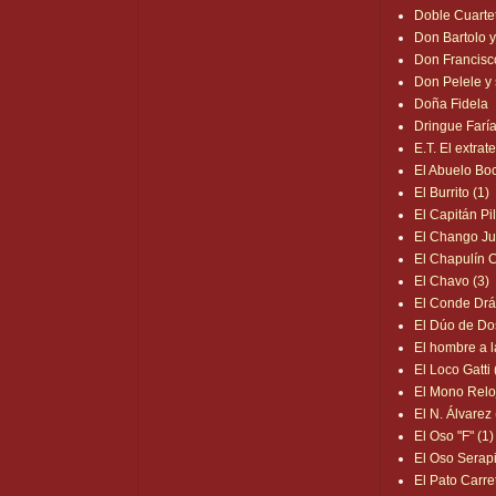
Doble Cuartet
Don Bartolo y
Don Francisc
Don Pelele y 
Doña Fidela
Dringue Faría
E.T. El extrate
El Abuelo Bo
El Burrito (1)
El Capitán Pi
El Chango Ju
El Chapulín 
El Chavo (3)
El Conde Drá
El Dúo de Do
El hombre a l
El Loco Gatti 
El Mono Reloj
El N. Álvarez
El Oso "F" (1)
El Oso Serapi
El Pato Carret