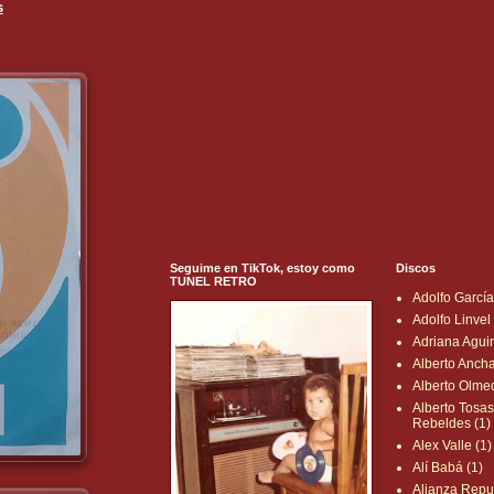
s
Seguime en TikTok, estoy como
Discos
TUNEL RETRO
Adolfo García
Adolfo Linvel 
Adriana Aguir
Alberto Ancha
Alberto Olme
Alberto Tosas
Rebeldes (1)
Alex Valle (1)
Alí Babá (1)
Alianza Repu