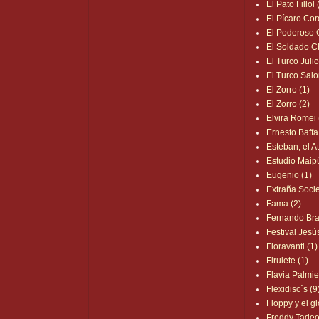
El Pato Fillol 
El Pícaro Cor
El Poderoso C
El Soldado 
El Turco Julio
El Turco Sal
El Zorro (1)
El Zorro (2)
Elvira Romei 
Ernesto Baffa
Esteban, el At
Estudio Maipú
Eugenio (1)
Extraña Soci
Fama (2)
Fernando Bra
Festival Jesú
Fioravanti (1)
Firulete (1)
Flavia Palmie
Flexidisc´s (9
Floppy y el g
Freddy Tadeo