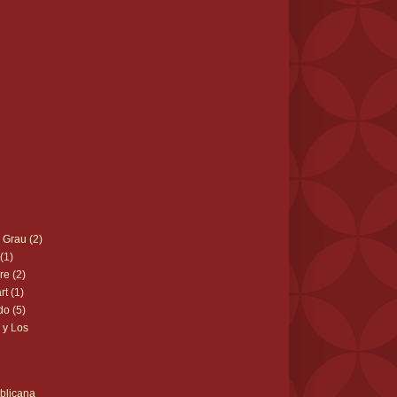
 Grau (2)
(1)
re (2)
rt (1)
do (5)
 y Los
blicana