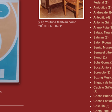
Federal (1)
Amiguitos (1)
Andrea del B
Anteojito (4)
y en Youtube también como
Antonio Grim
"TÚNEL RETRO"
Arturo Puig (
Batata, Tina 
Batman (2)
Baton Rouge 
Benito Mussol
Berna el pibe
Biondi (1)
Boby Goma (
Boca Juniors 
Borocotó (1)
Boxing Music
Brigada de In
Cachito Griffo
(1)
lo
Cacho Buenav
Cacho Fontan
------------------------
Calculín (2)
Canta Pibe (1