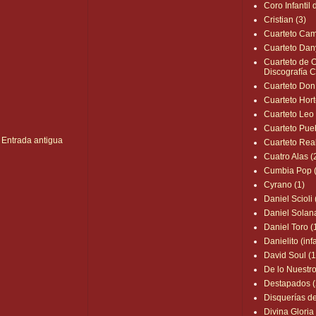
Coro Infantil
Cristian (3)
Cuarteto Cam
Cuarteto Dan
Cuarteto de O
Discografía 
Cuarteto Don
Cuarteto Hort
Cuarteto Leo 
Cuarteto Pueb
Entrada antigua
Cuarteto Real
Cuatro Alas (
Cumbia Pop 
Cyrano (1)
Daniel Scioli 
Daniel Solan
Daniel Toro (
Danielito (infa
David Soul (1
De lo Nuestr
Destapados (
Disquerías d
Divina Gloria 