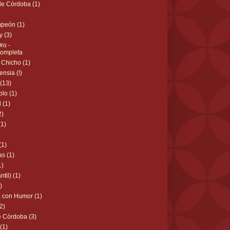
 de Córdoba (1)
peón (1)
y (3)
ro -
Completa
 Chicho (1)
ensia (!)
(13)
lo (1)
 (1)
2)
(1)
(1)
as (1)
1)
ntil) (1)
)
o con Humor (1)
2)
e Córdoba (3)
(1)