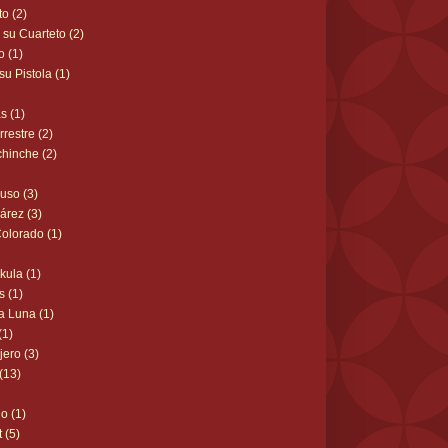
o (2)
 su Cuarteto (2)
o (1)
su Pistola (1)
s (1)
rrestre (2)
chinche (2)
luso (3)
árez (3)
Colorado (1)
kula (1)
s (1)
a Luna (1)
(1)
ero (3)
 (13)
o (1)
 (5)